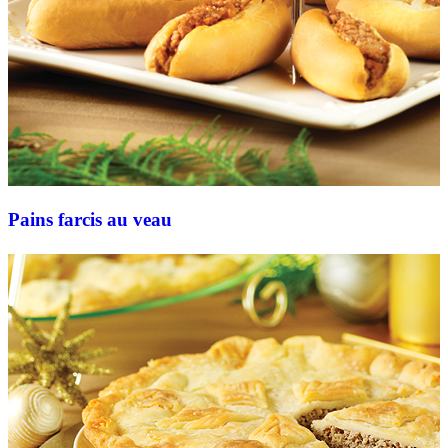
Pains farcis au veau