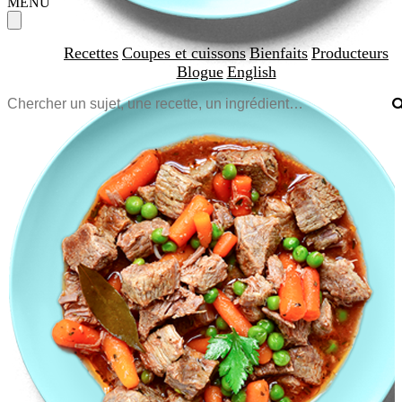
MENU
Recettes
Coupes et cuissons
Bienfaits
Producteurs
Blogue
English