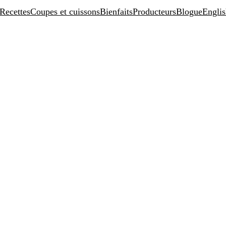
Recettes
Coupes et cuissons
Bienfaits
Producteurs
Blogue
Engli