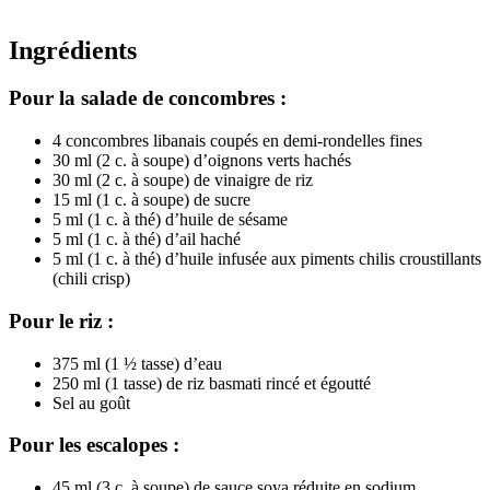
Ingrédients
Pour la salade de concombres :
4 concombres libanais coupés en demi-rondelles fines
30 ml (2 c. à soupe) d’oignons verts hachés
30 ml (2 c. à soupe) de vinaigre de riz
15 ml (1 c. à soupe) de sucre
5 ml (1 c. à thé) d’huile de sésame
5 ml (1 c. à thé) d’ail haché
5 ml (1 c. à thé) d’huile infusée aux piments chilis croustillants
(chili crisp)
Pour le riz :
375 ml (1 ½ tasse) d’eau
250 ml (1 tasse) de riz basmati rincé et égoutté
Sel au goût
Pour les escalopes :
45 ml (3 c. à soupe) de sauce soya réduite en sodium