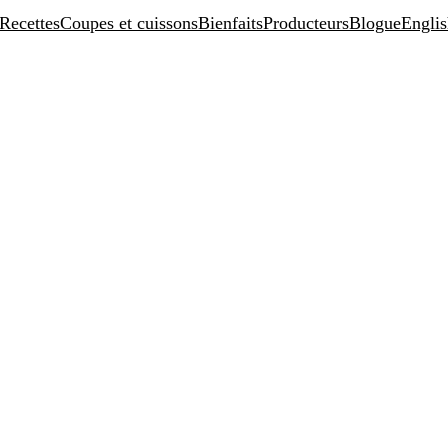
Recettes
Coupes et cuissons
Bienfaits
Producteurs
Blogue
Engli