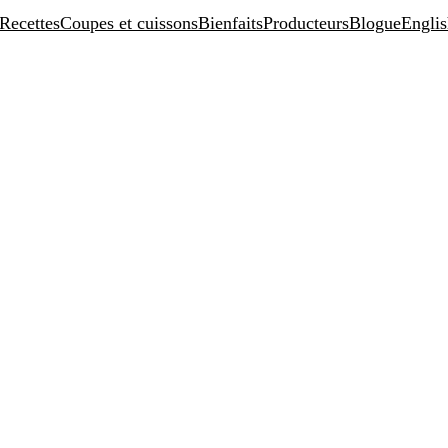
Recettes
Coupes et cuissons
Bienfaits
Producteurs
Blogue
Engli